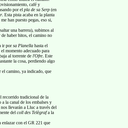
ovisionamiento, café y
pasando por el
pla de sa Serp
(en
er
. Esta pista acaba en la planta
o me han puesto pegas, eso si,
saltar una barrera), subimos al
r de haber hitos, el camino no
a ir por
sa Planella
hasta el
es el momento adecuado para
baja al torrente de
l'Ofre
. Este
stante la cosa, perdiendo algo
 el camino, ya indicado, que
 recorrido tradicional de la
o a la canal de los embalses y
nos llevarán a Lluc a través del
amente del
coll des Telègraf
a la
 a enlazar con el GR 221 que