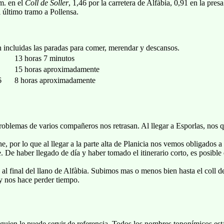
m. en el
Coll de Soller
, 1,46 por la carretera de Alfàbia, 0,91 en la pre
 último tramo a Pollensa.
incluidas las paradas para comer, merendar y descansos.
13 horas 7 minutos
15 horas aproximadamente
6
8 horas aproximadamente
problemas de varios compañeros nos retrasan. Al llegar a Esporlas, nos
he, por lo que al llegar a la parte alta de Planicia nos vemos obligados
 De haber llegado de día y haber tomado el itinerario corto, es posible
 al final del llano de Alfàbia. Subimos mas o menos bien hasta el coll d
y nos hace perder tiempo.
 alguien le puede servir de referencia. Todos los nombres toponímicos est