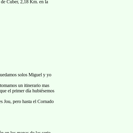
sa de Cuber, 2,18 Km. en la
 quedamos solos Miguel y yo
 a tomamos un itinerario mas
 que el primer día hubiésemos
es Jou, pero hasta el Cornado
án en los mapas de las serie