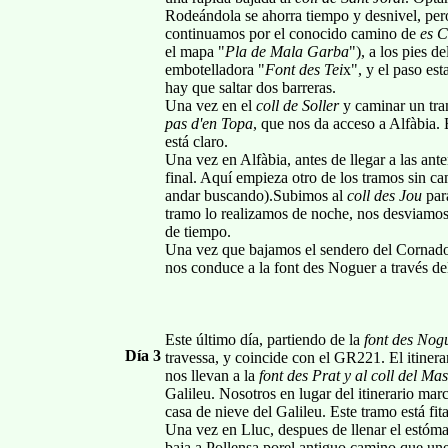
Rodeándola se ahorra tiempo y desnivel, per
continuamos por el conocido camino de
es C
el mapa "
Pla de Mala Garba
"), a los pies d
embotelladora "
Font des Tei
x", y el paso est
hay que saltar dos barreras.
Una vez en el
coll de Soller
y caminar un tram
pas d'en Topa
, que nos da acceso a Alfàbia. 
está claro.
Una vez en Alfàbia, antes de llegar a las ant
final. Aquí empieza otro de los tramos sin 
andar buscando).Subimos al
coll des Jou
para
tramo lo realizamos de noche, nos desviamos
de tiempo.
Una vez que bajamos el sendero del Cornador
nos conduce a la font des Noguer a través de
Este último día, partiendo de la
font des Nog
Día 3
travessa, y coincide con el GR221. El itinera
nos llevan a la
font des Prat y al coll del Ma
Galileu. Nosotros en lugar del itinerario ma
casa de nieve del Galileu. Este tramo está fit
Una vez en Lluc, despues de llenar el estóm
baja a Pollensa porel antiguo camino que une