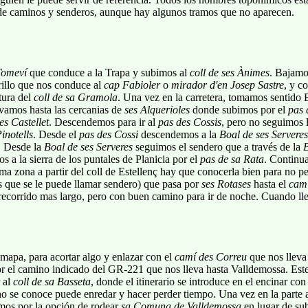
 de caminos y senderos, aunque hay algunos tramos que no aparecen.
Tomeví
que conduce a la Trapa y subimos al
coll de ses Ànimes
. Bajamo
rillo que nos conduce al
cap Fabioler
o
mirador d'en Josep Sastre
, y c
ltura del
coll de sa Gramola
. Una vez en la carretera, tomamos sentido 
vamos hasta las cercanias de
ses Alquerioles
donde subimos por el
pas 
es Castellet
. Descendemos para ir al
pas des Cossis
, pero no seguimos 
inotells
. Desde el
pas des Cossi
descendemos a la
Boal de ses Serveres
. Desde la
Boal de ses Serveres
seguimos el sendero que a través de la
B
s a la sierra de los puntales de Planicia por el
pas de sa Rata
. Continua
tima zona a partir del coll de Estellenç hay que conocerla bien para no pe
s que se le puede llamar sendero) que pasa por
ses Rotases
hasta el
cami
 recorrido mas largo, pero con buen camino para ir de noche. Cuando 
 mapa, para acortar algo y enlazar con el
camí des Correu
que nos lleva
r el camino indicado del GR-221 que nos lleva hasta Valldemossa. Este
r al
coll de sa Basseta
, donde el itinerario se introduce en el encinar co
no se conoce puede enredar y hacer perder tiempo. Una vez en la parte a
mos por la opción de rodear
sa Comuna de Valldemossa
en lugar de sub