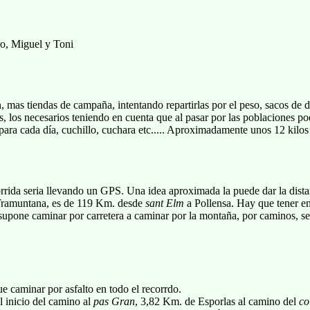
ro, Miguel y Toni
 mas tiendas de campaña, intentando repartirlas por el peso, sacos de dor
s, los necesarios teniendo en cuenta que al pasar por las poblaciones p
ara cada día, cuchillo, cuchara etc..... Aproximadamente unos 12 kilos 
orrida seria llevando un GPS. Una idea aproximada la puede dar la distan
e Tramuntana, es de 119 Km. desde
sant Elm
a Pollensa. Hay que tener e
e supone caminar por carretera a caminar por la montaña, por caminos, 
 caminar por asfalto en todo el recorrdo.
l inicio del camino al
pas Gran
, 3,82 Km. de Esporlas al camino del
co