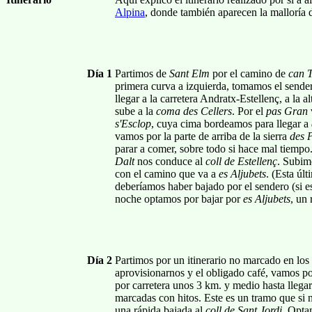
Alpina
, donde también aparecen la malloría
Día 1
Partimos de
Sant Elm
por el camino de
can 
primera curva a izquierda, tomamos el sende
llegar a la carretera Andratx-Estellenç, a la a
sube a la
coma des Cellers
. Por el
pas Gran
s'Esclop
, cuya cima bordeamos para llegar a
vamos por la parte de arriba de la sierra
des P
parar a comer, sobre todo si hace mal tiempo
Dalt
nos conduce al
coll de Estellenç
. Subimo
con el camino que va a
es Aljubets
. (Esta úl
deberíamos haber bajado por el sendero (si e
noche optamos por bajar por
es Aljubets
, un
Día 2
Partimos por un itinerario no marcado en los
aprovisionarnos y el obligado café, vamos po
por carretera unos 3 km. y medio hasta llega
marcadas con hitos. Este es un tramo que si 
una rápida bajada al
coll de Sant Jordi
. Opta