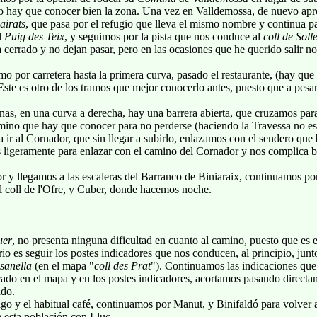
o hay que conocer bien la zona. Una vez en Valldemossa, de nuevo apr
airats
, que pasa por el refugio que lleva el mismo nombre y continua 
el
Puig des Teix
, y seguimos por la pista que nos conduce al
coll de Soll
a cerrado y no dejan pasar, pero en las ocasiones que he querido salir n
o por carretera hasta la primera curva, pasado el restaurante, (hay que 
Este es otro de los tramos que mejor conocerlo antes, puesto que a pesa
enas, en una curva a derecha, hay una barrera abierta, que cruzamos par
camino que hay que conocer para no perderse (haciendo la Travessa no 
 ir al Cornador, que sin llegar a subirlo, enlazamos con el sendero que 
 ligeramente para enlazar con el camino del Cornador y nos complica ba
 y llegamos a las escaleras del Barranco de Biniaraix, continuamos por
l coll de l'Ofre, y Cuber, donde hacemos noche.
uer
, no presenta ninguna dificultad en cuanto al camino, puesto que es el
rio es seguir los postes indicadores que nos conducen, al principio, junt
ssanella
(en el mapa "
coll des Prat
"). Continuamos las indicaciones que 
rcado en el mapa y en los postes indicadores, acortamos pasando direct
ado.
ago y el habitual café, continuamos por Manut, y Binifaldó para volver
 esta población con Lluc..