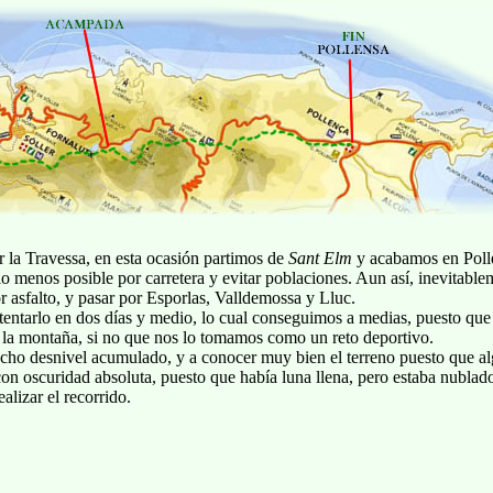
r la Travessa, en esta ocasión partimos de
Sant Elm
y acabamos en Pollen
o menos posible por carretera y evitar poblaciones. Aun así, inevitablem
r asfalto, y pasar por Esporlas, Valldemossa y Lluc.
ntarlo en dos días y medio, lo cual conseguimos a medias, puesto que l
or la montaña, si no que nos lo tomamos como un reto deportivo.
mucho desnivel acumulado, y a conocer muy bien el terreno puesto que a
 con oscuridad absoluta, puesto que había luna llena, pero estaba nublad
lizar el recorrido.