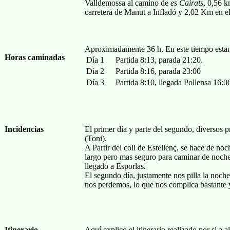
Valldemossa al camino de
es Cairats
, 0,56 k
carretera de Manut a Infladó y 2,02 Km en el
Aproximadamente 36 h. En este tiempo estan 
Horas caminadas
Día 1
Partida 8:13, parada 21:20.
Día 2
Partida 8:16, parada 23:00
Día 3
Partida 8:10, llegada Pollensa 16:0
Incidencias
El primer día y parte del segundo, diversos 
(Toni).
A Partir del coll de Estellenç, se hace de noc
largo pero mas seguro para caminar de noche.
llegado a Esporlas.
El segundo día, justamente nos pilla la noche
nos perdemos, lo que nos complica bastante 
Itinerario
Aquí explico el itinerario realizado por si a