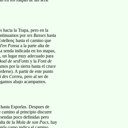
s hacia la Trapa, pero en la
ontinuamos por
ses Basses
hasta
Estellenç hasta el camino que
d'en Ponsa
a la parte alta de
la senda indicada en los mapas,
, un lugar muy adecuado para
oal de sesFonts
y la
Font de
mos por la sierra hasta el cruce
rderse). A partir de este punto
 des Correu
, pero al ser de
llegamos abajo acampamos.
 hasta Esporlas. Despues de
 camino al principio discurre
n sendas poco definidas pero
lta de la
Mola de son Pacs
, hay
irla como indica el camino.