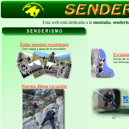
Esta web está dedicada a la
montaña
,
senderi
Todas nuestras excursiones
Con mapa y guia de la excursión
Escalad
Zonas de e
con informa
Nuestra última excursión